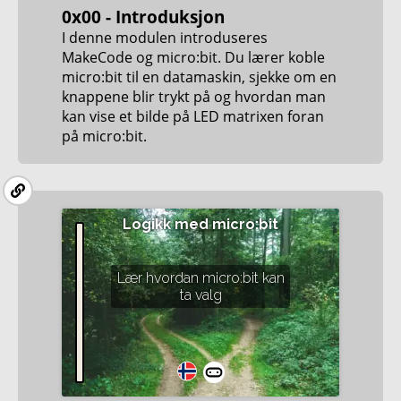
0x00 - Introduksjon
I denne modulen introduseres
MakeCode og micro:bit. Du lærer koble
micro:bit til en datamaskin, sjekke om en
knappene blir trykt på og hvordan man
kan vise et bilde på LED matrixen foran
på micro:bit.
Logikk med micro:bit
Lær hvordan micro:bit kan
ta valg