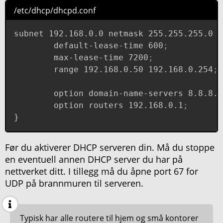
/etc/dhcp/dhcpd.conf
subnet 192.168.0.0 netmask 255.255.255.0 {

        default-lease-time 600
;
        max-lease-time 7200
;
        range 192.168.0.50 192.168.0.254
;
        option domain-name-servers 8.8.8.8
        option routers 192.168.0.1
;
}
Før du aktiverer DHCP serveren din. Må du stoppe
en eventuell annen DHCP server du har på
nettverket ditt. I tillegg må du åpne port 67 for
UDP på brannmuren til serveren.
Typisk har alle routere til hjem og små kontorer