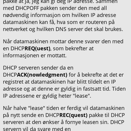
pakke at ja, jeg kan gi deg IP adresse. Sammen
med DHCPOFF pakken sender den med all
nødvendig informasjon om hvilken IP adresse
datamaskinen kan få, hva som er routeren på
nettverket og hvilken DNS server det skal brukes.
Når datamaskinen mottar denne svarer den med
en DHCP
REQ(uest)
, som bekrefter at
informasjonen er mottatt.
DHCP serveren sender da en
DHCP
ACK(nowledgment)
for å bekrefte at det er
registret at datamaskinen har blitt tildelt en IP
adresse og at denne er gyldig in fastsatt tid. Tiden
IP adressene er gyldig heter "lease".
Når halve "lease" tiden er ferdig vil datamaskinen
på nytt sende en DHCP
REC(quest)
pakke til DHCP
serveren at den ønkser å fornye leasen sin. DHCP
servern vil da svare med en