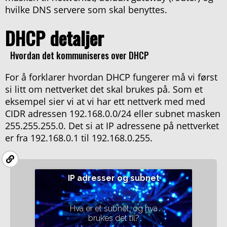
hvilke DNS servere som skal benyttes.
DHCP detaljer
Hvordan det kommuniseres over DHCP
For å forklarer hvordan DHCP fungerer må vi først
si litt om nettverket det skal brukes på. Som et
eksempel sier vi at vi har ett nettverk med med
CIDR adressen 192.168.0.0/24 eller subnet masken
255.255.255.0. Det si at IP adressene på nettverket
er fra 192.168.0.1 til 192.168.0.255.
IP adresser og subnet
Hva er et subnet, og hva
brukes det til?