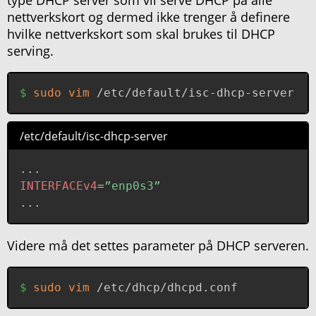
type DHCP server som vil serve DHCP på alle
nettverkskort og dermed ikke trenger å definere
hvilke nettverkskort som skal brukes til DHCP
serving.
sudo
vim
 /etc/default/isc-dhcp-server
/etc/default/isc-dhcp-server
INTERFACEv4
=
”enp0s3”
...
Videre må det settes parameter på DHCP serveren.
sudo
vim
 /etc/dhcp/dhcpd.conf