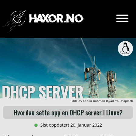
Go
Innhold:
Intro
DHCP detaljer
DHCP SERVER
Installasjon av DHCP server
Bilde av
Kabiur Rahman Riyad
fra
Unsplash
Hvordan sette opp en DHCP server i Linux?
Om haxor.no
Sist oppdatert 20. januar 2022